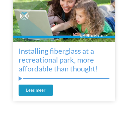
Installing fiberglass at a
recreational park, more
affordable than thought!
Lees meer