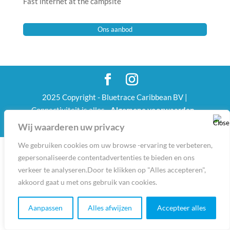
Fast internet at the campsite
Ons aanbod
2025 Copyright - Bluetrace Caribbean BV |
Connectiviteit is alles -
Algemene voorwaarden
-
Privacy Policy
-
Disclaimer
Wij waarderen uw privacy
We gebruiken cookies om uw browse -ervaring te verbeteren,
Nederlands
(
Dutch
)
English
gepersonaliseerde contentadvertenties te bieden en ons
verkeer te analyseren.Door te klikken op "Alles accepteren",
akkoord gaat u met ons gebruik van cookies.
Aanpassen
Alles afwijzen
Accepteer alles